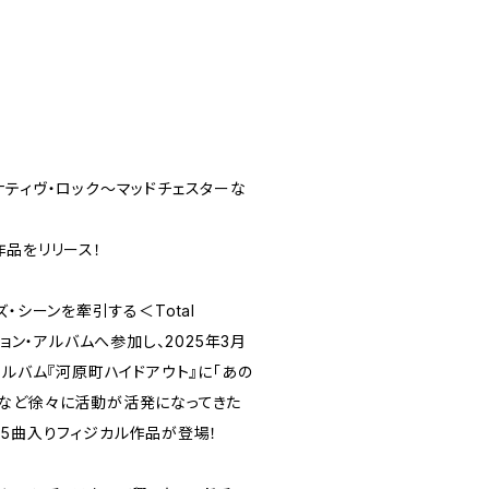
ナティヴ・ロック～マッドチェスターな
ル作品をリリース！
・シーンを牽引する＜Total
ション・アルバムへ参加し、2025年3月
アルバム『河原町ハイドアウト』に「あの
など徐々に活動が活発になってきた
となる5曲入りフィジカル作品が登場！