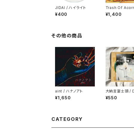
JIDAI / ハイライト
Trash Of Acorn
ep on Running
¥400
¥1,400
その他の商品
aint / ハナノアト
大納言富士頭 / 
E IN THE BED
¥1,650
¥550
M/TOO LATE 
ED HELP
CATEGORY