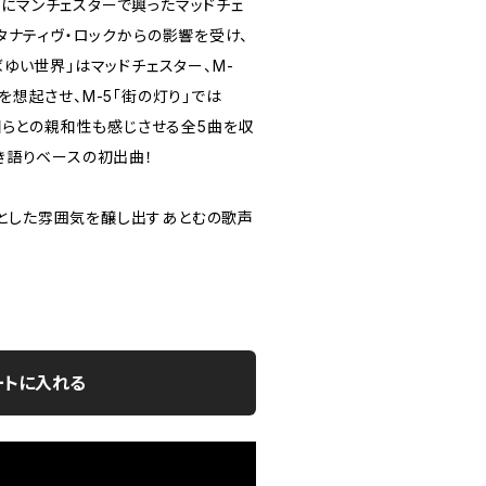
半にマンチェスターで興ったマッドチェ
ルタナティヴ・ロックからの影響を受け、
3「まばゆい世界」はマッドチェスター、M-
terを想起させ、M-5「街の灯り」では
こ帝国らとの親和性も感じさせる全5曲を収
弾き語りベースの初出曲！
とした雰囲気を醸し出すあとむの歌声
ートに入れる