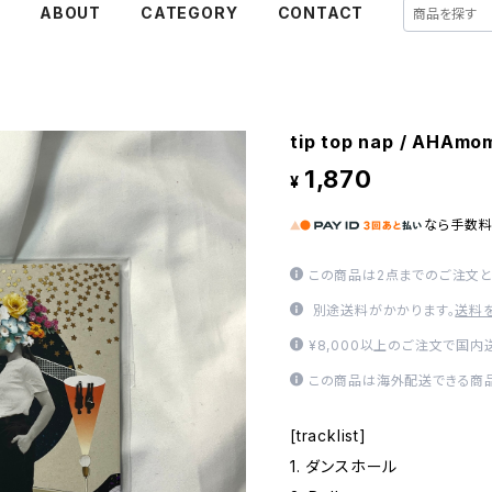
E
ABOUT
CATEGORY
CONTACT
tip top nap / AHAmo
1,870
¥
なら
手数
この商品は2点までのご注文と
別途送料がかかります。
送料
¥8,000以上のご注文で国
この商品は海外配送できる商品
[tracklist]
1. ダンスホール