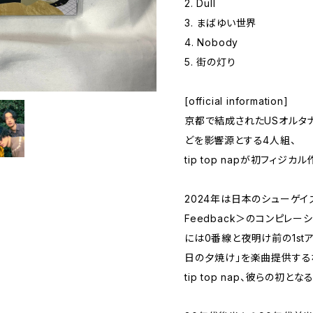
2. Dull
3. まばゆい世界
4. Nobody
5. 街の灯り
[official information]
京都で結成されたUSオルタ
どを影響源とする4人組、
tip top napが初フィジカ
2024年は日本のシューゲイズ
Feedback＞のコンピレー
には0番線と夜明け前の1st
日の夕焼け」を楽曲提供する
tip top nap、彼らの初