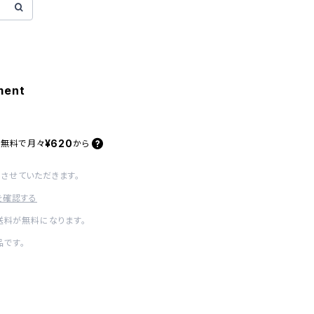
ment
¥620
料無料で
月々
から
させていただきます。
を確認する
内送料が無料になります。
です。