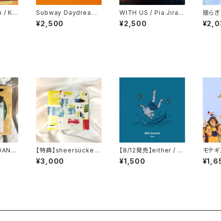
 / Ke
Subway Daydream /
WITH US / Pia Jirac
揺らぎ /
100%
hi
g, St
¥2,500
¥2,500
¥2,0
DANC
【特典】sheersücker /
【8/12発売】either / 2
モテギ
ROO
My Own Owner
026Summer
なじか
¥3,000
¥1,500
¥1,6
TO NE