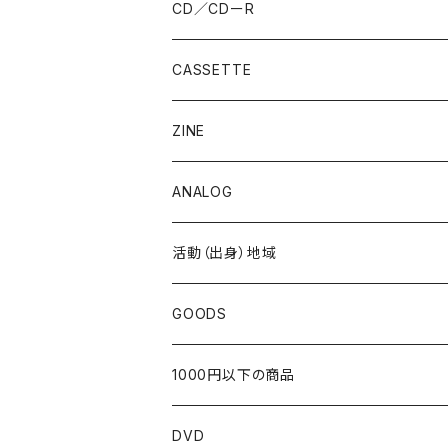
CD／CDーR
CASSETTE
ZINE
ANALOG
活動（出身）地域
北海道
GOODS
東北
1000円以下の商品
青森
関東
DVD