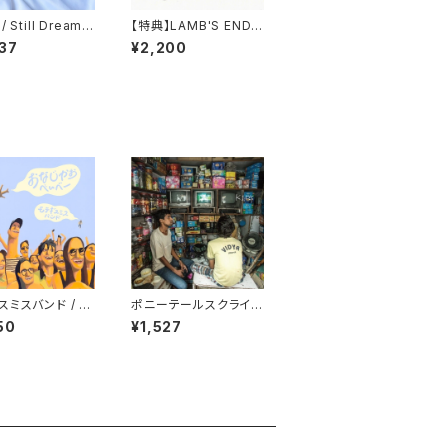
 Still Dreamin
【特典】LAMB'S END /
ill Deafening
SENTIMENT
37
¥2,200
スミスバンド / お
ポニーテールスクライム
おべいべー
/ KIDS
50
¥1,527