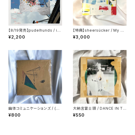
【8/19発売】pudelhunds / im
【特典】sheersücker / My O
notsureif
wn Owner
¥2,200
¥3,000
幽体コミュニケーションズ / (汽
大納言富士頭 / DANCE IN TH
水のコピー)
E BEDROOM/TOO LATE TO
¥800
¥550
NEED HELP