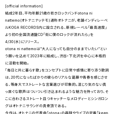
[official information]
結成2年目、平均年齢21歳の若きロックバンドotona ni
nattemo(オトナニナッテモ)通称オトナニが、老舗インディレーベ
ルKOGA RECORDS内に設立される、新規レーベル「最高速度」
より初の全国流通盤CD「街に僕のロックが流れたら」を
4/30(水)にリリース。
otona ni nattemoは”大人になっても自分のままでいたい”とい
う願いを込めて2023年に結成し、渋谷・下北沢を中心に本格的
に活動を開始。
「毎日と共に暮らす歌」をコンセプトに日常や感情に寄り添う歌詞
は、20代になったばかりの彼らのリアルな葛藤や青春を感じさせ
る、等身大でストレートな言葉選びが印象的。混じり気のない真
っ直ぐな歌声はついつい引き込まれるような魅力を持っており、そ
こに合わさるストレート且つキャッチーなメロディーとシンガロン
グはオトナニサウンドの真骨頂である。
今作は、オトナニの代表曲「otona」の再録やライブの定番「keep