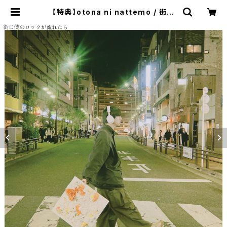
【特典】otona ni nattemo / 街に
僕のロックが流れたら | The Dome
stic