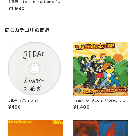
【特典】otona ni nattemo / 街
に僕のロックが流れたら
¥1,980
同じカテゴリの商品
JIDAI / ハイライト
Trash Of Acorn / Keep on
Running
¥400
¥1,400