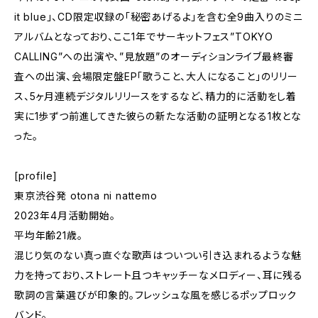
it blue」、CD限定収録の「秘密あげるよ」を含む全9曲入りのミニ
アルバムとなっており、ここ1年でサーキットフェス”TOKYO
CALLING”への出演や、”見放題”のオーディションライブ最終審
査への出演、会場限定盤EP「歌うこと、大人になること」のリリー
ス、5ヶ月連続デジタルリリースをするなど、精力的に活動をし着
実に1歩ずつ前進してきた彼らの新たな活動の証明となる1枚とな
った。
[profile]
東京渋谷発 otona ni nattemo
2023年4月活動開始。
平均年齢21歳。
混じり気のない真っ直ぐな歌声はついつい引き込まれるような魅
力を持っており、ストレート且つキャッチーなメロディー、耳に残る
歌詞の言葉選びが印象的。フレッシュな風を感じるポップロック
バンド。