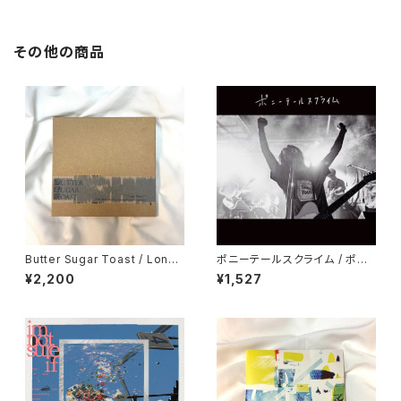
その他の商品
Butter Sugar Toast / Long
ポニーテールスクライム / ポニ
Play I
ーテールスクライム
¥2,200
¥1,527