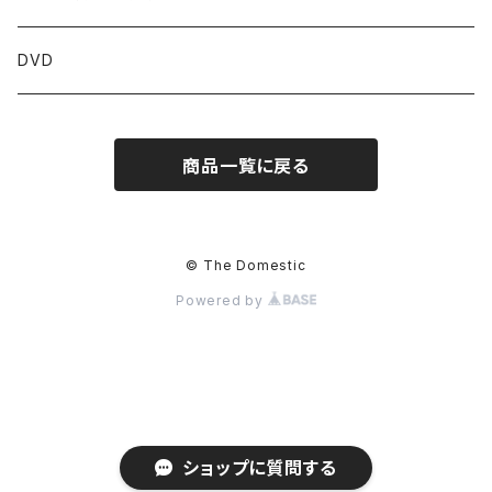
青森
関東
DVD
岩手
東京
近畿
商品一覧に戻る
宮城
茨城
京都
中部
秋田
栃木
大阪
新潟
中国
© The Domestic
Powered by
山形
群馬
三重
富山
鳥取
四国
福島
埼玉
滋賀
石川
島根
徳島
九州
千葉
兵庫
福井
岡山
香川
福岡
ショップに質問する