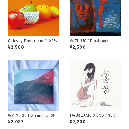
Subway Daydream / 100%
WITH US / Pia Jirachi
¥2,500
¥2,500
揺らぎ / Still Dreaming, Still
【特典】LAMB'S END / SENTI
Deafening
MENT
¥2,037
¥2,200