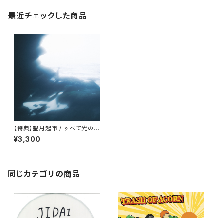
最近チェックした商品
【特典】望月起市 / すべて光の為
に
¥3,300
同じカテゴリの商品