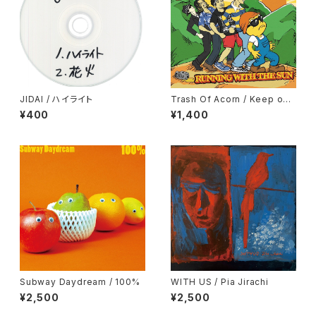
JIDAI / ハイライト
Trash Of Acorn / Keep on
Running
¥400
¥1,400
Subway Daydream / 100%
WITH US / Pia Jirachi
¥2,500
¥2,500