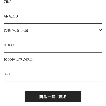
ZINE
ANALOG
活動（出身）地域
北海道
GOODS
東北
1000円以下の商品
青森
関東
DVD
岩手
東京
近畿
商品一覧に戻る
宮城
茨城
京都
中部