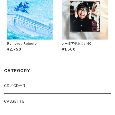
Reinore / Reinore
ノーボアダムズ / NO
¥2,750
¥1,500
CATEGORY
CD／CDーR
CASSETTE