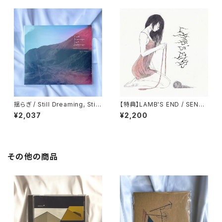
揺らぎ / Still Dreaming, Still
【特典】LAMB'S END / SENTI
Deafening
MENT
¥2,037
¥2,200
その他の商品