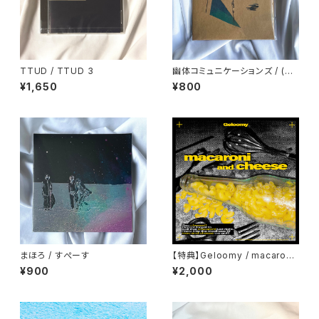
TTUD / TTUD 3
幽体コミュニケーションズ / (汽
水のコピー)
¥1,650
¥800
まほろ / すぺーす
【特典】Geloomy / macaroni
and cheese
¥900
¥2,000