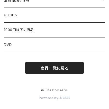
活動（出身）地域
北海道
GOODS
東北
1000円以下の商品
青森
関東
DVD
岩手
東京
近畿
商品一覧に戻る
宮城
茨城
京都
中部
秋田
栃木
大阪
新潟
中国
© The Domestic
Powered by
山形
群馬
三重
富山
鳥取
四国