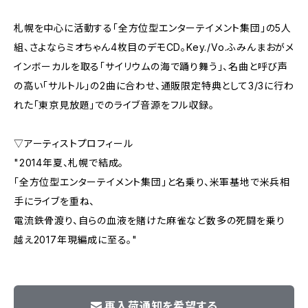
札幌を中心に活動する「全方位型エンターテイメント集団」の5人
組、さよならミオちゃん4枚目のデモCD。Key./Vo.ふみんまおがメ
インボーカルを取る「サイリウムの海で踊り舞う」、名曲と呼び声
の高い「サルトル」の2曲に合わせ、通販限定特典として3/3に行わ
れた「東京見放題」でのライブ音源をフル収録。
▽アーティストプロフィール
"2014年夏、札幌で結成。
「全方位型エンターテイメント集団」と名乗り、米軍基地で米兵相
手にライブを重ね、
電流鉄骨渡り、自らの血液を賭けた麻雀など数多の死闘を乗り
越え2017年現編成に至る。"
再入荷通知を希望する