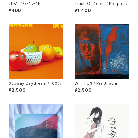
JIDAI / ハイライト
Trash Of Acorn / Keep on
Running
¥400
¥1,400
Subway Daydream / 100%
WITH US / Pia Jirachi
¥2,500
¥2,500