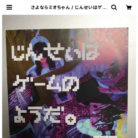
さよならミオちゃん / じんせいはゲー
ムのようだ。 | The Domestic