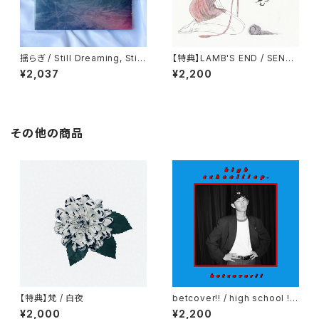
揺らぎ / Still Dreaming, Still
【特典】LAMB'S END / SENTI
Deafening
MENT
¥2,037
¥2,200
その他の商品
【特典】梵 / 白夜
betcover!! / high school !!
ep.
¥2,000
¥2,200