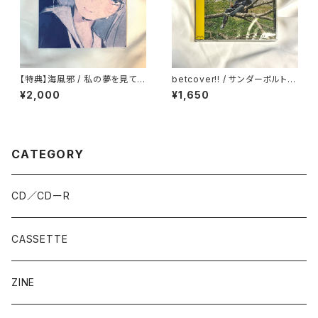
【特典】海風邪 / 私の夢を見てい
betcover!! / サンダーボルトチ
てね
ェーンソー
¥2,000
¥1,650
CATEGORY
CD／CDーR
CASSETTE
ZINE