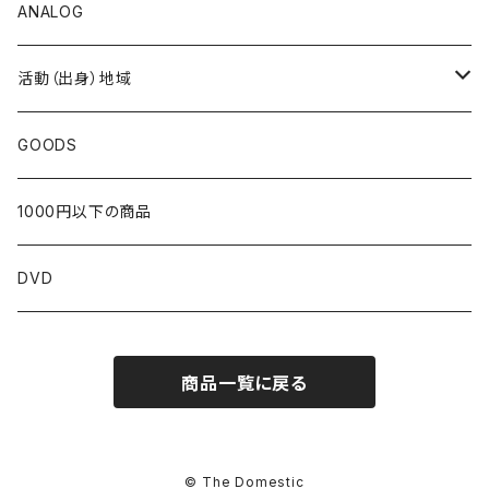
ANALOG
活動（出身）地域
北海道
GOODS
東北
1000円以下の商品
青森
関東
DVD
岩手
東京
近畿
商品一覧に戻る
宮城
茨城
京都
中部
秋田
栃木
大阪
新潟
中国
© The Domestic