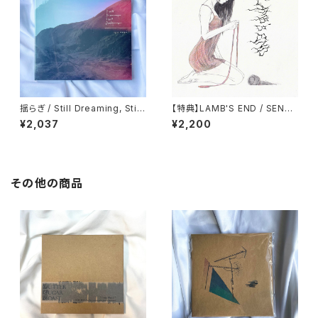
揺らぎ / Still Dreaming, Still
【特典】LAMB'S END / SENTI
Deafening
MENT
¥2,037
¥2,200
その他の商品