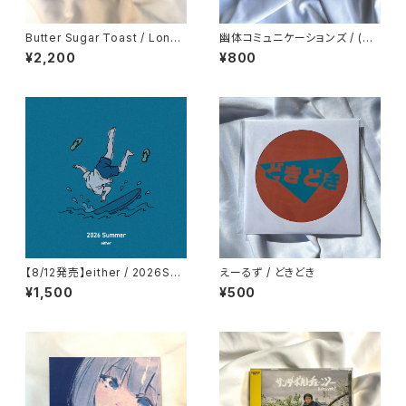
Butter Sugar Toast / Long
幽体コミュニケーションズ / (汽
Play I
水のコピー)
¥2,200
¥800
【8/12発売】either / 2026Su
えーるず / どきどき
mmer
¥1,500
¥500