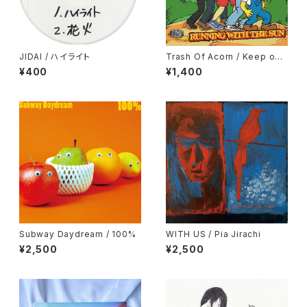
JIDAI / ハイライト
Trash Of Acorn / Keep on
Running
¥400
¥1,400
Subway Daydream / 100%
WITH US / Pia Jirachi
¥2,500
¥2,500