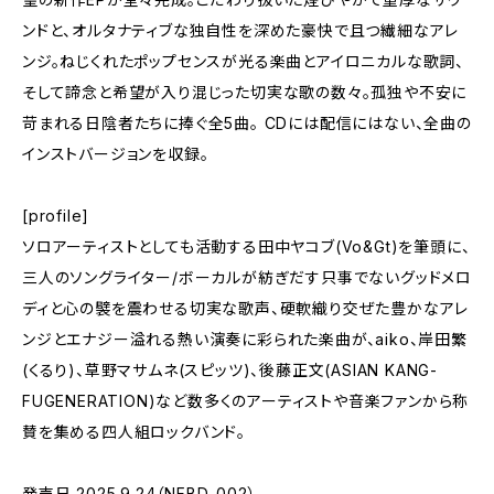
ンドと、オルタナティブな独自性を深めた豪快で且つ繊細なアレ
ンジ。ねじくれたポップセンスが光る楽曲とアイロニカルな歌詞、
そして諦念と希望が入り混じった切実な歌の数々。孤独や不安に
苛まれる日陰者たちに捧ぐ全5曲。 CDには配信にはない、全曲の
インストバージョンを収録。
[profile]
ソロアーティストとしても活動する田中ヤコブ(Vo&Gt)を筆頭に、
三人のソングライター/ボーカルが紡ぎだす只事でないグッドメロ
ディと心の襞を震わせる切実な歌声、硬軟織り交ぜた豊かなアレ
ンジとエナジー溢れる熱い演奏に彩られた楽曲が、aiko、岸田繁
(くるり)、草野マサムネ(スピッツ)、後藤正文(ASIAN KANG-
FUGENERATION)など数多くのアーティストや音楽ファンから称
賛を集める四人組ロックバンド。
発売日 2025.9.24（NFBD-002）