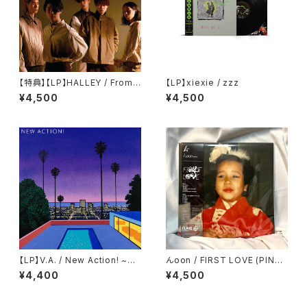
【特典】【LP】HALLEY / From
【LP】xiexie / zzz
Dusk Till Dawn
¥4,500
¥4,500
【LP】V.A. / New Action! ~Co
んoon / FIRST LOVE (PINK
mpilation Vol.3~
x YELLOW MARBLED VINY
¥4,400
¥4,500
L)