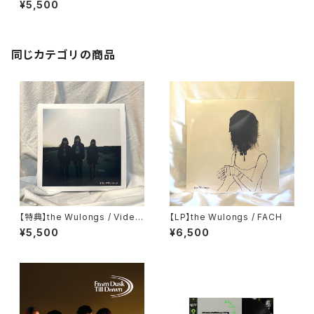
¥5,500
同じカテゴリの商品
【特典】the Wulongs / Video
【LP】the Wulongs / FACH
drome (Black Vinyl)
¥5,500
¥6,500