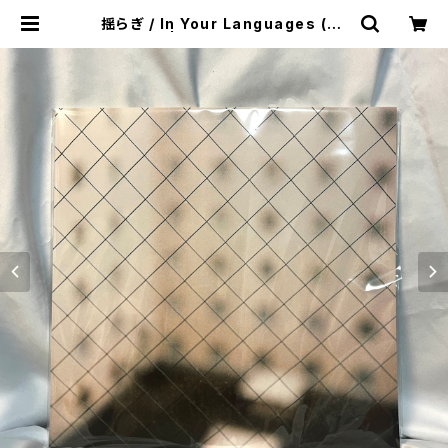
揺らぎ / In Your Languages (2L
P) | The Domestic