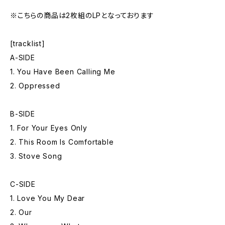
※こちらの商品は2枚組のLPとなっております
[tracklist]
A-SIDE
1. You Have Been Calling Me
2. Oppressed
B-SIDE
1. For Your Eyes Only
2. This Room Is Comfortable
3. Stove Song
C-SIDE
1. Love You My Dear
2. Our