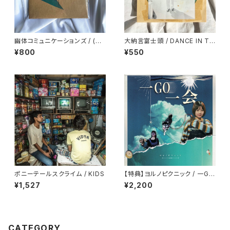
幽体コミュニケーションズ / (汽
大納言富士頭 / DANCE IN TH
水のコピー)
E BEDROOM/TOO LATE TO
¥800
¥550
NEED HELP
ポニーテールスクライム / KIDS
【特典】ヨルノピクニック / 一GO
一会
¥1,527
¥2,200
CATEGORY