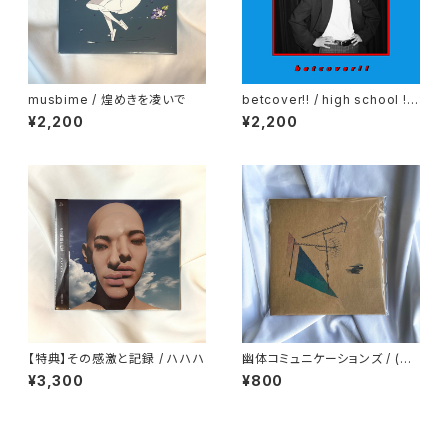
musbime / 煌めきを凌いで
betcover!! / high school !!
ep.
¥2,200
¥2,200
【特典】その感激と記録 / ハハハ
幽体コミュニケーションズ / (汽
水のコピー)
¥3,300
¥800