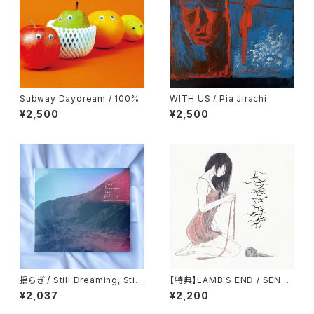
Subway Daydream / 100%
WITH US / Pia Jirachi
¥2,500
¥2,500
揺らぎ / Still Dreaming, Still
【特典】LAMB'S END / SENTI
Deafening
MENT
¥2,037
¥2,200