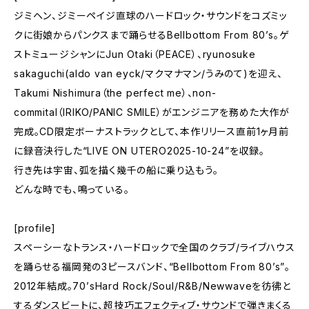
ジミヘン、ジミーペイジ直球のハードロック・サウンドをコズミッ
クに街娘からパンクスまで踊らせるBellbottom From 80’s。ゲ
ストミュージシャンにJun Otaki（PEACE）、ryunosuke
sakaguchi(aldo van eyck/マクマナマン/うみのて)を迎え、
Takumi Nishimura（the perfect me）、non-
commital（IRIKO/PANIC SMILE）がエンジニアを務めた大作が
完成。CD限定ボーナストラックとして、本作リリース直前1ヶ月前
に録音決行した“LIVE ON UTERO2025-10-24”を収録。
行き先は宇宙、弧を描く幾千の船に乗り込もう。
どんな時でも、鳴っている。
[profile]
スペーシーなトランス・ハードロックで全国のクラブ/ライブハウス
を踊らせる福岡発の3ピースバンド、“Bellbottom From 80’s”。
2012年結成。70’sHard Rock/Soul/R&B/Newwaveを彷彿と
するダンスビートに、超技巧エフェクティブ・サウンドで弾きまくる