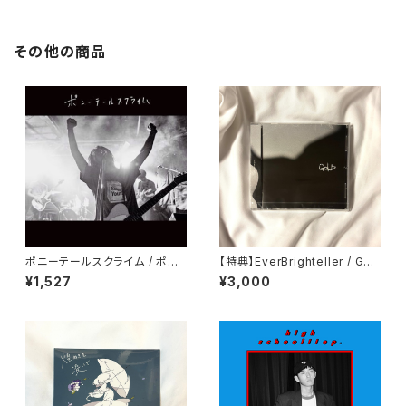
その他の商品
ポニーテールスクライム / ポニ
【特典】EverBrighteller / GOL
ーテールスクライム
D
¥1,527
¥3,000