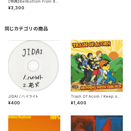
【特典】Bellbottom From 8
0’s / 7000 COSMIC SHIPS
¥3,300
同じカテゴリの商品
JIDAI / ハイライト
Trash Of Acorn / Keep on
Running
¥400
¥1,400