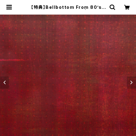
【特典】Bellbottom From 80’s /
7000 COSMIC SHIPS | The Do
mestic