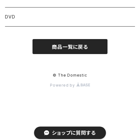
青森
関東
DVD
岩手
東京
近畿
商品一覧に戻る
宮城
茨城
京都
中部
秋田
栃木
大阪
新潟
中国
© The Domestic
Powered by
山形
群馬
三重
富山
鳥取
四国
福島
埼玉
滋賀
石川
島根
徳島
九州
千葉
兵庫
福井
岡山
香川
福岡
ショップに質問する