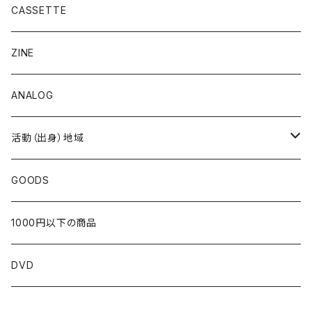
CASSETTE
ZINE
ANALOG
活動（出身）地域
北海道
GOODS
東北
1000円以下の商品
青森
関東
DVD
岩手
東京
近畿