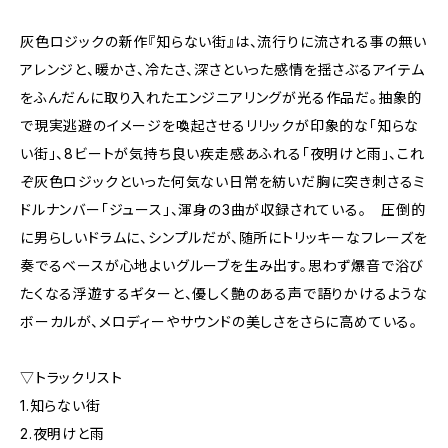
灰色ロジックの新作『知らない街』は、流行りに流される事の無い
アレンジと、暖かさ、冷たさ、深さといった感情を揺さぶるアイテム
をふんだんに取り入れたエンジニアリングが光る作品だ。抽象的
で現実逃避のイメージを喚起させるリリックが印象的な「知らな
い街」、8ビートが気持ち良い疾走感あふれる「夜明けと雨」、これ
ぞ灰色ロジックといった何気ない日常を紡いだ胸に突き刺さるミ
ドルナンバー「ジュース」、渾身の3曲が収録されている。 圧倒的
に男らしいドラムに、シンプルだが、随所にトリッキーなフレーズを
奏でるベースが心地よいグルーブを生み出す。思わず爆音で浴び
たくなる浮遊するギターと、優しく艶のある声で語りかけるような
ボーカルが、メロディーやサウンドの美しさをさらに高めている。
▽トラックリスト
1.知らない街
2.夜明けと雨