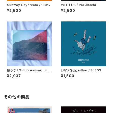
Subway Daydream / 100%
WITH US / Pia Jirachi
¥2,500
¥2,500
揺らぎ / Still Dreaming, Still
【8/12発売】either / 2026Su
Deafening
mmer
¥2,037
¥1,500
その他の商品