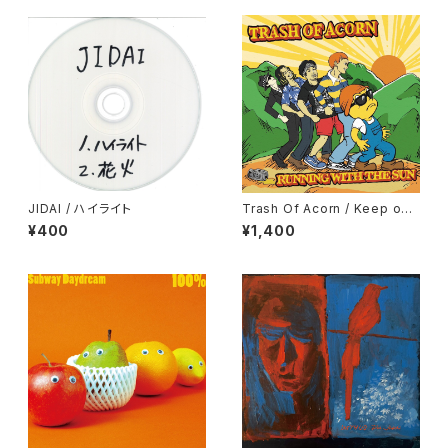
JIDAI / ハイライト
Trash Of Acorn / Keep on
Running
¥400
¥1,400