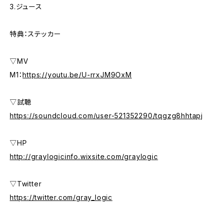
3.ジュース
特典：ステッカー
▽MV
M1：
https://youtu.be/U-rrxJM9OxM
▽試聴
https://soundcloud.com/user-521352290/tqgzg8hhtapj
▽HP
http://graylogicinfo.wixsite.com/graylogic
▽Twitter
https://twitter.com/gray_logic