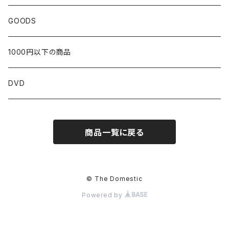
北海道
GOODS
東北
1000円以下の商品
青森
関東
DVD
岩手
東京
近畿
商品一覧に戻る
宮城
茨城
京都
中部
秋田
栃木
大阪
新潟
中国
© The Domestic
Powered by
山形
群馬
三重
富山
鳥取
四国
福島
埼玉