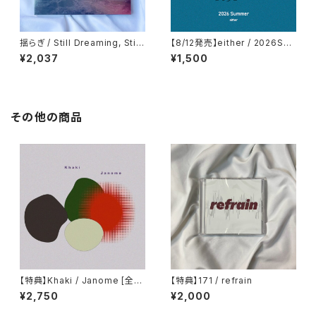
揺らぎ / Still Dreaming, Still
【8/12発売】either / 2026Su
Deafening
mmer
¥2,037
¥1,500
その他の商品
【特典】Khaki / Janome [全国
【特典】171 / refrain
リリース盤]
¥2,750
¥2,000