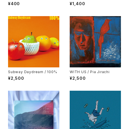
Running
¥400
¥1,400
Subway Daydream / 100%
WITH US / Pia Jirachi
¥2,500
¥2,500