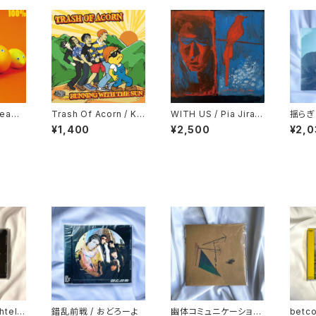
eam /
Trash Of Acorn / Ke
WITH US / Pia Jirac
揺らぎ /
ep on Running
hi
g, St
¥1,400
¥2,500
¥2,0
htelle
錯乱前戦 / おどろーよ
幽体コミュニケーション
betc