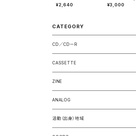
r / GOLD
¥2,640
¥3,000
CATEGORY
CD／CDーR
CASSETTE
ZINE
ANALOG
活動（出身）地域