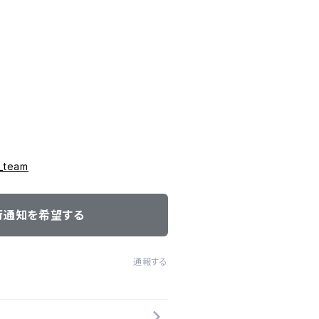
d_team
荷通知を希望する
通報する