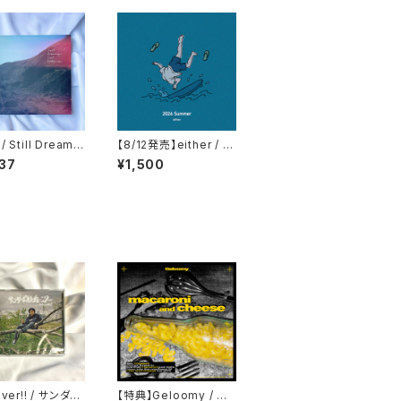
 Still Dreamin
【8/12発売】either / 2
ill Deafening
026Summer
37
¥1,500
over!! / サンダー
【特典】Geloomy / ma