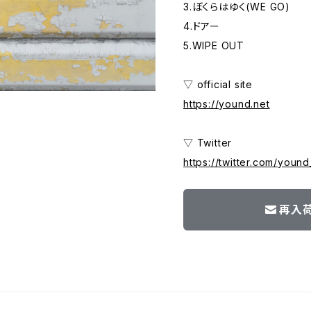
3.ぼくらはゆく(WE GO)
4.ドアー
5.WIPE OUT
▽ official site
https://yound.net
▽ Twitter
https://twitter.com/youn
再入