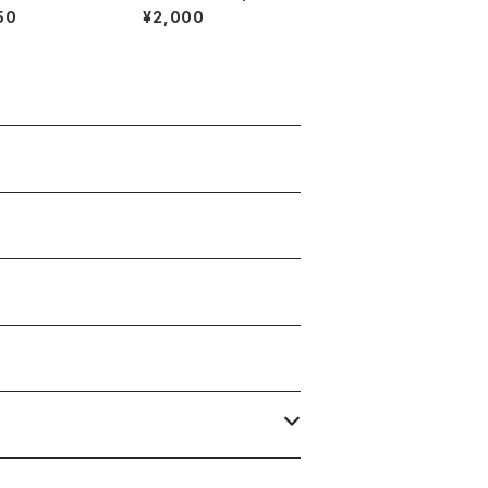
チェーンソー
caroni and cheese
50
¥2,000