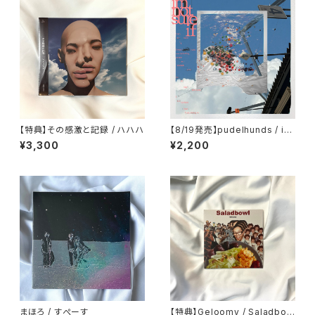
【特典】その感激と記録 / ハハハ
【8/19発売】pudelhunds / im
notsureif
¥3,300
¥2,200
まほろ / すぺーす
【特典】Geloomy / Saladbow