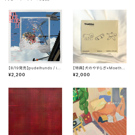
【8/19発売】pudelhunds / im
【特典】犬のやすらぎ×Moethei
notsureif
n×BASEBALL PITCHER / Tri
¥2,200
¥2,000
athlon