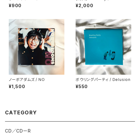
l
¥900
¥2,000
ノーボアダムズ / NO
ボウリングパーティ / Delusion
¥1,500
¥550
CATEGORY
CD／CDーR