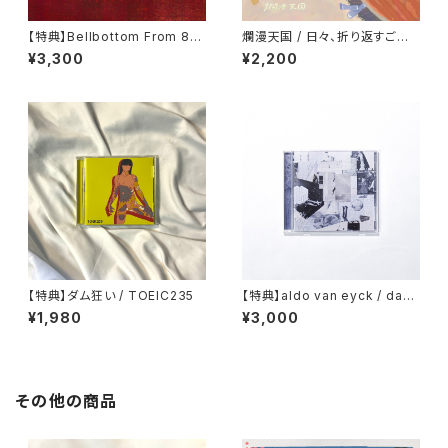
【特典】Bellbottom From 8
爛漫天国 / 日々、折り返すごと
0’s / 7000 COSMIC SHIPS
に
¥3,300
¥2,200
【特典】ダム狂い / TOEIC235
【特典】aldo van eyck / das
Ding
¥1,980
¥3,000
その他の商品