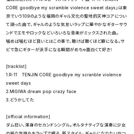
CORE goodbye my scramble violence sweet days」は東
京でいう109のような福岡のギャル文化の聖地的天神コアについ
て語った曲で、ギャルのような気怠いラップに華やかなギターサウ
ンドでエモやロックなどいろいろな音楽がミックスされた曲。
噛めば噛むほど良いとはこの事で、聴けば聴くほど癖になる。サ
ビで急にギターが派手になる瞬間がめちゃ面白くて好き！
[tracklist]
1.R-11 TENJIN CORE goodbye my scranble violence
sweet days
2.MIGIWA dream pop crazy face
3.どうかしてた
[official information]
ダム狂い、渾身のセカンドシングル。オルタナティブな演奏に少女
の純な気持ちをラップで綴る、新スタイル。ギャルになりたいやつ、