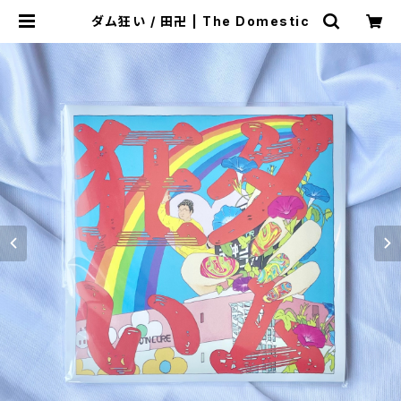
ダム狂い / 田卍 | The Domestic