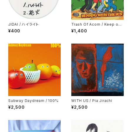
JIDAI / ハイライト
Trash Of Acorn / Keep on
Running
¥400
¥1,400
Subway Daydream / 100%
WITH US / Pia Jirachi
¥2,500
¥2,500