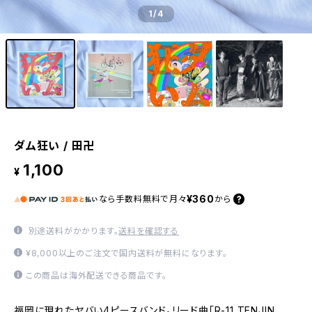
1
/4
ダム狂い / 田卍
1,100
¥
¥360
なら
手数料無料で
月々
から
別途送料がかかります。
送料を確認する
¥8,000以上のご注文で国内送料が無料になります。
この商品は海外配送できる商品です。
福岡に現れたヤバい4ピースバンド。リード曲「R-11 TENJIN