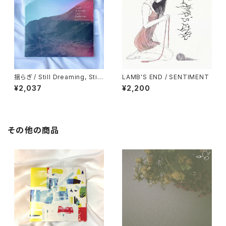
揺らぎ / Still Dreaming, Still
LAMB'S END / SENTIMENT
Deafening
¥2,037
¥2,200
その他の商品