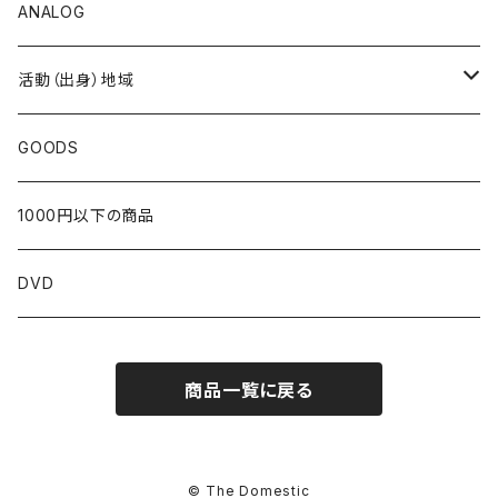
ANALOG
活動（出身）地域
北海道
GOODS
東北
1000円以下の商品
青森
関東
DVD
岩手
東京
近畿
商品一覧に戻る
宮城
茨城
京都
中部
秋田
栃木
大阪
新潟
中国
© The Domestic