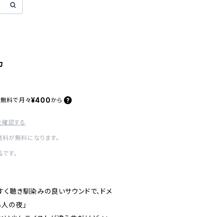
カ
¥400
料無料で
月々
から
を確認する
内送料が無料になります。
です。
すく聴き馴染みの良いサウンドで、ドメ
ち人の夜」