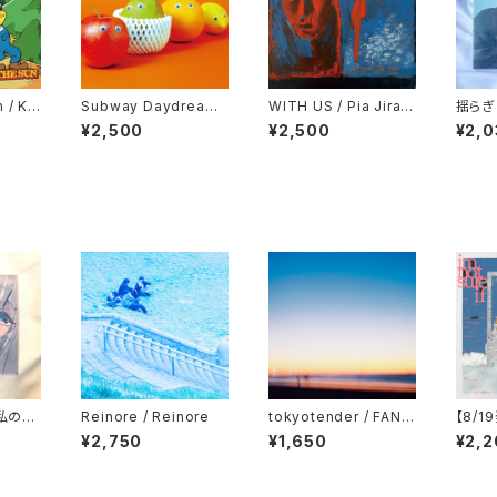
 / Ke
Subway Daydream /
WITH US / Pia Jirac
揺らぎ /
100%
hi
g, St
¥2,500
¥2,500
¥2,0
 私の夢
Reinore / Reinore
tokyotender / FANF
【8/1
ARE
ds / 
¥2,750
¥1,650
¥2,2