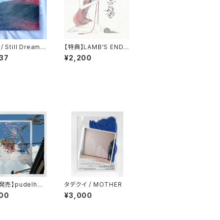
 Still Dreamin
【特典】LAMB'S END /
ill Deafening
SENTIMENT
37
¥2,200
9発売】pudelhun
タデクイ / MOTHER
imnotsureif
00
¥3,000