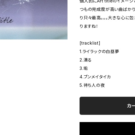
個人的にArt titleのイ
つもの完成度が高い曲ばかり
り只々最高。。。大きな心に
りますね！
[tracklist]
1.ライラックの白昼夢
2.滴る
3.垢
4.ブンメイタイカ
5.待ち人の夜
カ