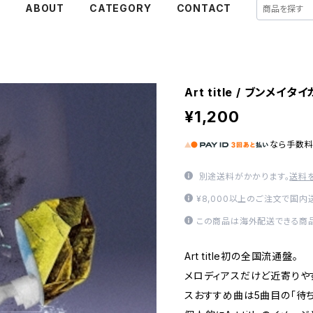
E
ABOUT
CATEGORY
CONTACT
Art title / ブンメイタイ
¥1,200
なら
手数
別途送料がかかります。
送料
¥8,000以上のご注文で国
この商品は海外配送できる商品
Art title初の全国流通盤。
メロディアスだけど近寄りや
スおすすめ曲は5曲目の「待