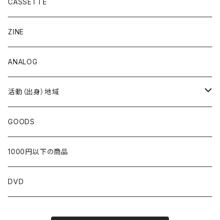
CASSETTE
ZINE
ANALOG
活動（出身）地域
北海道
GOODS
東北
1000円以下の商品
青森
関東
DVD
岩手
東京
近畿