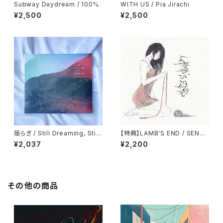
Subway Daydream / 100%
WITH US / Pia Jirachi
¥2,500
¥2,500
揺らぎ / Still Dreaming, Still
【特典】LAMB'S END / SENTI
Deafening
MENT
¥2,037
¥2,200
その他の商品