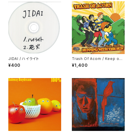
JIDAI / ハイライト
Trash Of Acorn / Keep on
Running
¥400
¥1,400