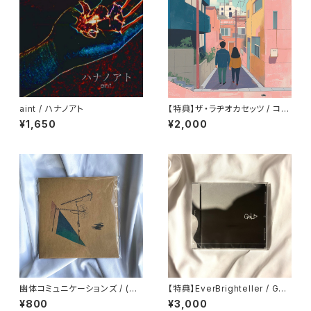
aint / ハナノアト
【特典】ザ・ラヂオカセッツ / コー
ポ ダイアリー
¥1,650
¥2,000
幽体コミュニケーションズ / (汽
【特典】EverBrighteller / GOL
水のコピー)
D
¥800
¥3,000